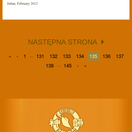
Julian, February 2012
NASTĘPNA STRONA
...
«
‹
1
131
132
133
134
135
136
137
...
138
145
›
»