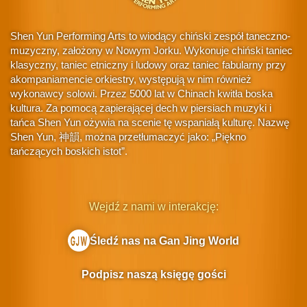
Shen Yun Performing Arts to wiodący chiński zespół taneczno-
muzyczny, założony w Nowym Jorku. Wykonuje chiński taniec
klasyczny, taniec etniczny i ludowy oraz taniec fabularny przy
akompaniamencie orkiestry, występują w nim również
wykonawcy solowi. Przez 5000 lat w Chinach kwitła boska
kultura. Za pomocą zapierającej dech w piersiach muzyki i
tańca Shen Yun ożywia na scenie tę wspaniałą kulturę. Nazwę
Shen Yun, 神韻, można przetłumaczyć jako: „Piękno
tańczących boskich istot”.
Wejdź z nami w interakcję:
Śledź nas na Gan Jing World
Podpisz naszą księgę gości