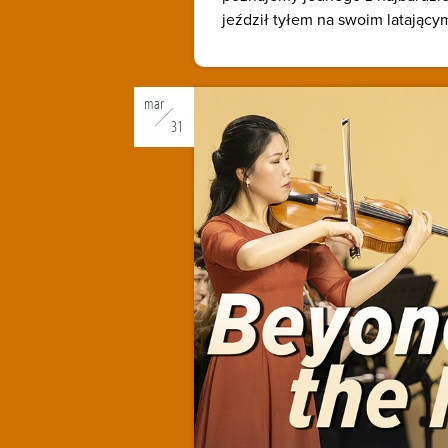
jeździł tyłem na swoim latający
mar
31