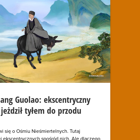
hang Guolao: ekscentryczny
 jeżdził tyłem do przodu
wi się o Ośmiu Nieśmiertelnych. Tutaj
j ekscentrycznych spośród nich. Ale dlaczego