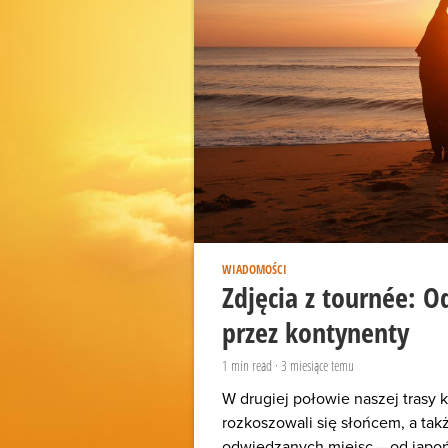
WIADOMOŚCI
Zdjęcia z tournée: 
przez kontynenty
1
min read
·
3 miesiące temu
W drugiej połowie naszej trasy 
rozkoszowali się słońcem, a takż
odwiedzanych miejsc – od japoń