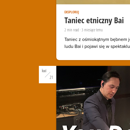
EKSPLORUJ
Taniec etniczny Bai
2
min read
·
3 miesiące temu
Taniec z ośmiokątnym bębnem j
ludu Bai i pojawi się w spektak
kwi
21