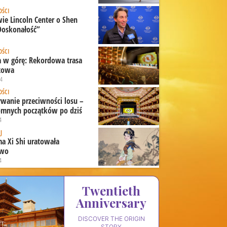
ŚCI
ie Lincoln Center o Shen
Doskonałość”
ŚCI
a w górę: Rekordowa trasa
towa
24
ŚCI
wanie przeciwności losu –
omnych początków po dziś
4
J
a Xi Shi uratowała
two
4
Twentieth

Anniversary
DISCOVER THE ORIGIN
STORY