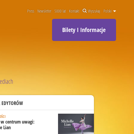
Press
Newsletter
5000 lat
Kontakt
Wyszukaj
Polski
Bilety I Informacje
ediach
 EDYTORÓW
ŚCI
a w centrum uwagi:
e Lian