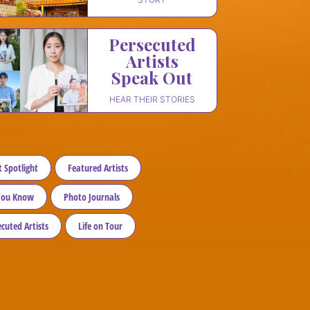
Persecuted

Artists

Speak Out
HEAR THEIR STORIES
t Spotlight
Featured Artists
You Know
Photo Journals
cuted Artists
Life on Tour