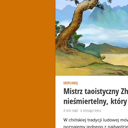
EKSPLORUJ
Mistrz taoistyczny Z
nieśmiertelny, który
4
min read
·
4 miesiące temu
W chińskiej tradycji ludowej mó
poznajemy jednego z najbardzie