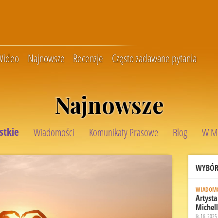
Wideo
Najnowsze
Recenzje
Często zadawane pytania
Najnowsze
stkie
Wiadomości
Komunikaty Prasowe
Blog
W M
WYBÓR
WIADOMO
Artyst
Michell
lis 16, 2025