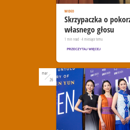
WIDEO
Skrzypaczka o pokorz
własnego głosu
1
min read
·
4 miesiące temu
PRZECZYTAJ WIĘCEJ
mar
26