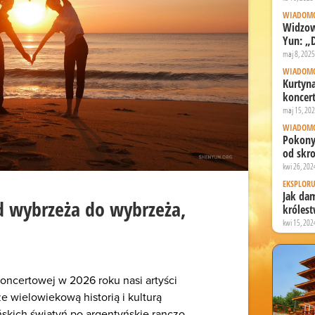
WIADOMO
Widzow
Yun: „
maj 8, 2025
WIADOMO
Kurtyn
koncer
maj 15, 20
WIADOMO
Pokony
od skr
kwi 26, 202
EKSPLORU
Jak dam
Od wybrzeża do wybrzeża,
króles
kwi 15, 202
koncertowej w 2026 roku nasi artyści
e wielowiekową historią i kulturą
skich świątyń po argentyńskie ranczo.