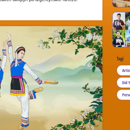
Tagi
Artis
Did 
Perse