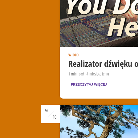
WIDEO
Realizator dźwięku o
1
min read
·
4 miesiące temu
PRZECZYTAJ WIĘCEJ
kwi
10