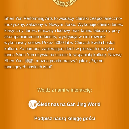
Shen Yun Performing Arts to wiodący chiński zespół taneczno-
muzyczny, założony w Nowym Jorku. Wykonuje chiński taniec
klasyczny, taniec etniczny i ludowy oraz taniec fabularny przy
akompaniamencie orkiestry, występują w nim również
wykonawcy solowi. Przez 5000 lat w Chinach kwitła boska
kultura. Za pomocą zapierającej dech w piersiach muzyki i
tańca Shen Yun ożywia na scenie tę wspaniałą kulturę. Nazwę
Shen Yun, 神韻, można przetłumaczyć jako: „Piękno
tańczących boskich istot”.
Wejdź z nami w interakcję:
Śledź nas na Gan Jing World
Podpisz naszą księgę gości