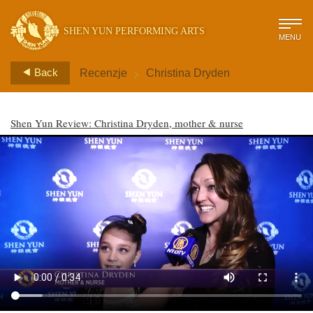
SHEN YUN PERFORMING ARTS
MENU
>
Back
Recenzje
Christina Dryden
Shen Yun Review: Christina Dryden, mother & nurse