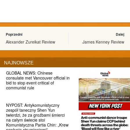
Poprzedni
Dalej
Alexander Zureikat Review
James Kenney Review
NAJNOWSZE
GLOBAL NEWS: Chinese
consulate met Vancouver official in
bid to stop event critical of
communist rule
NYPOST: Antykomunistyczny
zespół taneczny Shen Yun
twierdzi, że za groźbami śmierci
na całym świecie stoi
Komunistyczna Partia Chin: „Krew
popłynie strumieniami”