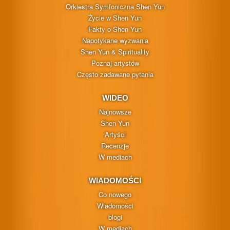
Orkiestra Symfoniczna Shen Yun
Życie w Shen Yun
Fakty o Shen Yun
Napotykane wyzwania
Shen Yun & Spirituality
Poznaj artystów
Często zadawane pytania
WIDEO
Najnowsze
Shen Yun
Artyści
Recenzje
W mediach
WIADOMOŚCI
Co nowego
Wiadomości
blogi
W mediach