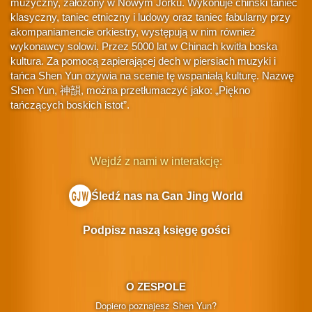
muzyczny, założony w Nowym Jorku. Wykonuje chiński taniec
klasyczny, taniec etniczny i ludowy oraz taniec fabularny przy
akompaniamencie orkiestry, występują w nim również
wykonawcy solowi. Przez 5000 lat w Chinach kwitła boska
kultura. Za pomocą zapierającej dech w piersiach muzyki i
tańca Shen Yun ożywia na scenie tę wspaniałą kulturę. Nazwę
Shen Yun, 神韻, można przetłumaczyć jako: „Piękno
tańczących boskich istot”.
Wejdź z nami w interakcję:
Śledź nas na Gan Jing World
Podpisz naszą księgę gości
O ZESPOLE
Dopiero poznajesz Shen Yun?