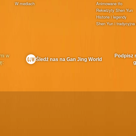
W mediach
Animowane tło
Rekwizyty Shen Yun
Historie i legendy
Shen Yun i tradycyjna 
mi w
Podpisz 
Śledź nas na Gan Jing World
ę:
g