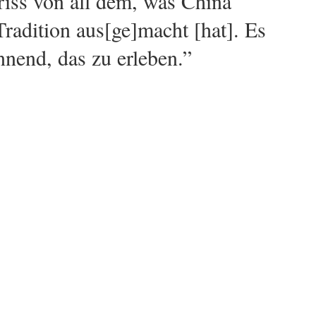
riss von all dem, was China
Tradition aus[ge]macht [hat]. Es
nnend, das zu erleben.”