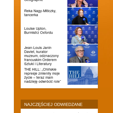
Reka Nagy-Miticzky,
tancerka
Louise Upton,
Burmistrz Oxfordu
Jean-Louis Janin
Daviet, kurator
muzeum, odznaczony
francuskim Orderem
Sztuki i Literatury
THE HILL: „Chińskie
represje zmieniły moje
życie – teraz mam
nadzieję odwrócić role”
NAJCZĘŚCIEJ ODWIEDZANE