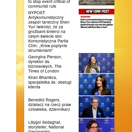
to stop event critical of
communist rule
NYPOST:
Antykomunistyczny
zespół taneczny Shen
Yun twierdzi, że za
groźbami śmierci na
całym świecie stoi
Komunistyczna Partia
Chin: „Krew popłynie
strumieniami”
Georgina Pierson,
dyrektor ds.
biznesowych, The
Times of London
Kiran Bhambra,
specjalistka ds. obsługi
klienta
Benedict Rogers,
działacz na rzecz praw
człowieka, dziennikarz
Lillygol Sedaghat,
storyteller, National
Geographic