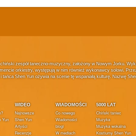
 chiński zespół taneczno-muzyczny, założony w Nowym Jorku. Wykonu
amencie orkiestry, występują w nim również wykonawcy solowi. Przez
i i tańca Shen Yun ożywia na scenie tę wspaniałą kulturę. Nazwę S
WIDEO
WIADOMOŚCI
5000 LAT
n?
Najnowsze
Co nowego
Chiński taniec
n Yun
Shen Yun
Wiadomości
Muzyka
Artyści
blogi
Muzyka wokalna
Recenzje
W mediach
Kostiumy Shen Yun