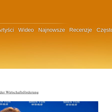
rtyści
Wideo
Najnowsze
Recenzje
Częst
der Wirtschaftsförderung