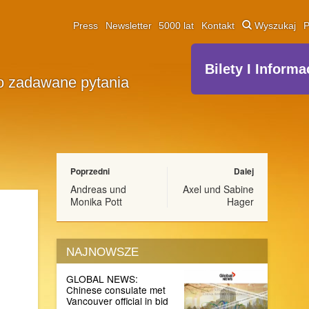
Press
Newsletter
5000 lat
Kontakt
Wyszukaj
P
Bilety I Informa
o zadawane pytania
Poprzedni
Dalej
Andreas und
Axel und Sabine
Monika Pott
Hager
NAJNOWSZE
GLOBAL NEWS:
Chinese consulate met
Vancouver official in bid