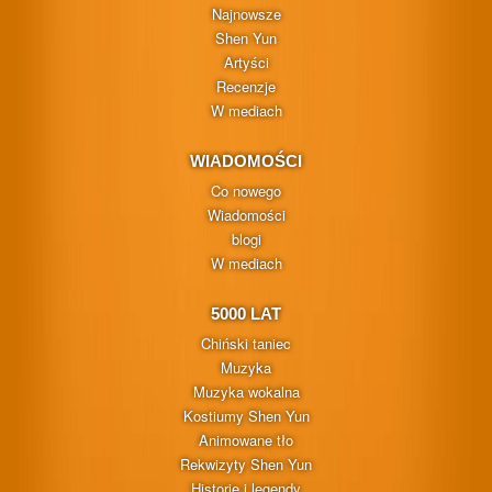
Najnowsze
Shen Yun
Artyści
Recenzje
W mediach
WIADOMOŚCI
Co nowego
Wiadomości
blogi
W mediach
5000 LAT
Chiński taniec
Muzyka
Muzyka wokalna
Kostiumy Shen Yun
Animowane tło
Rekwizyty Shen Yun
Historie i legendy