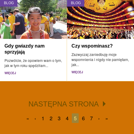
BLOG
BLOG
Gdy gwiazdy nam
Czy wspominasz?
sprzyjają
Zazwyczaj zaniedbuję moje
wspomnienia i nigdy nie pamiętam,
Pozwólcie, że opowiem wam o tym,
jak...
jak w tym roku spędziłam...
WIĘCEJ
WIĘCEJ
NASTĘPNA STRONA
«
‹
1
2
3
4
5
6
7
›
»