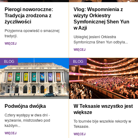
Pierogi noworoczne:
Vlog: Wspomnienia z
Tradycja zrodzona z
wizyty Orkiestry
życzliwości
Symfonicznej Shen Yun
w Azji
Przyjemna opowieść o smacznej
tradycji.
Ubiegłej jesieni Orkiestra
Symfoniczna Shen Yun odbyła...
WIĘCEJ
WIĘCEJ
BLOG
BLOG
Podwójna dwójka
W Teksasie wszystko jest
większe
Cztery występy w dwa dni -
wyzwanie, mistrzostwo pod
To tournée bije wszelkie rekordy w
każdym...
Teksasie.
WIĘCEJ
WIĘCEJ