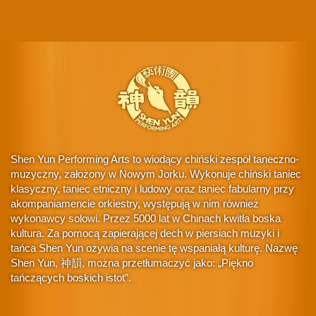
Shen Yun Performing Arts to wiodący chiński zespół taneczno-
muzyczny, założony w Nowym Jorku. Wykonuje chiński taniec
klasyczny, taniec etniczny i ludowy oraz taniec fabularny przy
akompaniamencie orkiestry, występują w nim również
wykonawcy solowi. Przez 5000 lat w Chinach kwitła boska
kultura. Za pomocą zapierającej dech w piersiach muzyki i
tańca Shen Yun ożywia na scenie tę wspaniałą kulturę. Nazwę
Shen Yun, 神韻, można przetłumaczyć jako: „Piękno
tańczących boskich istot”.