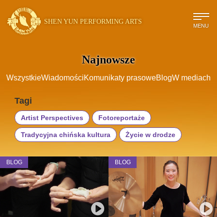
SHEN YUN PERFORMING ARTS
MENU
Najnowsze
Wszystkie
Wiadomości
Komunikaty prasowe
Blog
W mediach
Tagi
Artist Perspectives
Fotoreportaże
Tradycyjna chińska kultura
Życie w drodze
BLOG
BLOG