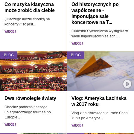
Co muzyka klasyczna
Od historycznych po
może zrobić dla ciebie
współczesne -
imponujące sale
„Dlaczego ludzie chodzą na
koncertowe na T...
koncerty?” To jest...
Orkiestra Symfoniczna wystąpiła w
WIĘCEJ
wielu imponujących salach...
WIĘCEJ
BLOG
BLOG
Dwa równoległe światy
Vlog: Ameryka Łacińska
w 2017 roku
Chociaż podczas naszego
ubiegłorocznego tournée po
Vlog z najdłuższego tournée Shen
Europie...
Yun's po Ameryce...
WIĘCEJ
WIĘCEJ