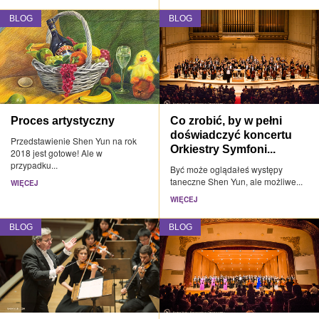
BLOG
BLOG
Proces artystyczny
Co zrobić, by w pełni
doświadczyć koncertu
Przedstawienie Shen Yun na rok
Orkiestry Symfoni...
2018 jest gotowe! Ale w
przypadku...
Być może oglądałeś występy
taneczne Shen Yun, ale możliwe...
WIĘCEJ
WIĘCEJ
BLOG
BLOG