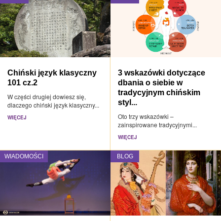
Chiński język klasyczny
3 wskazówki dotyczące
101 cz.2
dbania o siebie w
tradycyjnym chińskim
W części drugiej dowiesz się,
styl...
dlaczego chiński język klasyczny...
Oto trzy wskazówki –
WIĘCEJ
zainspirowane tradycyjnymi...
WIĘCEJ
WIADOMOŚCI
BLOG