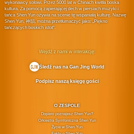
wykonawcy solowi. Przez 5000 lat w Chinach kwitła boska
kultura. Za pomocą zapierającej dech w piersiach muzyki i
tańca Shen Yun ożywia na scenie tę wspaniałą kulturę. Nazwę
Shen Yun, 神韻, można przetłumaczyć jako: „Piękno
tańczących boskich istot”.
Wejdź z nami w interakcję:
Śledź nas na Gan Jing World
Podpisz naszą księgę gości
O ZESPOLE
Dopiero poznajesz Shen Yun?
Orkiestra Symfoniczna Shen Yun
Życie w Shen Yun
Fakty o Shen Yun