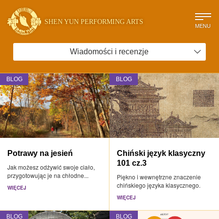
SHEN YUN PERFORMING ARTS
MENU
Wiadomości i recenzje
BLOG
BLOG
Potrawy na jesień
Chiński język klasyczny
101 cz.3
Jak możesz odżywić swoje ciało,
przygotowując je na chłodne...
Piękno i wewnętrzne znaczenie
chińskiego języka klasycznego.
WIĘCEJ
WIĘCEJ
BLOG
BLOG