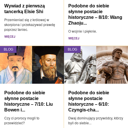
Wywiad z pierwszą
Podobne do siebie
tancerką Elsie Shi
słynne postacie
historyczne – 8/10: Wang
Przemieniać się z królowej w
Zhaoju...
skorpiona i przekazywać prawdę
poprzez taniec.
O wojnie i pięknie.
WIĘCEJ
WIĘCEJ
BLOG
BLOG
Podobne do siebie
Podobne do siebie
słynne postacie
słynne postacie
historyczne – 7/10: Liu
historyczne – 6/10:
Bowen i...
Czyngis-cha...
Czy ci prorocy mogli to
Dwaj dominujący przywódcy, którzy
przewidzieć?
byli do siebie...