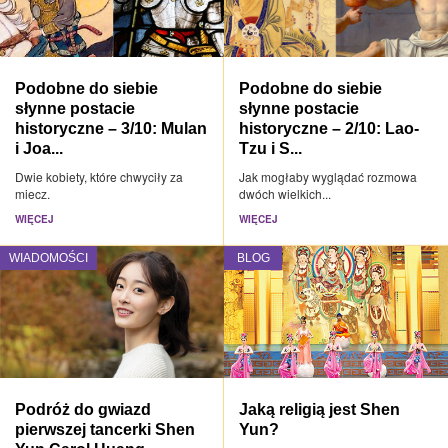
Podobne do siebie
Podobne do siebie
słynne postacie
słynne postacie
historyczne – 3/10: Mulan
historyczne – 2/10: Lao-
i Joa...
Tzu i S...
Dwie kobiety, które chwyciły za
Jak mogłaby wyglądać rozmowa
miecz.
dwóch wielkich...
WIĘCEJ
WIĘCEJ
WIADOMOŚCI
BLOG
Podróż do gwiazd
Jaką religią jest Shen
pierwszej tancerki Shen
Yun?