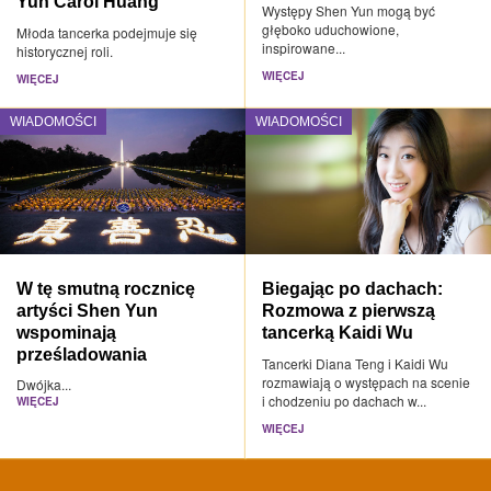
Yun Carol Huang
Występy Shen Yun mogą być
głęboko uduchowione,
Młoda tancerka podejmuje się
inspirowane...
historycznej roli.
WIĘCEJ
WIĘCEJ
WIADOMOŚCI
WIADOMOŚCI
W tę smutną rocznicę
Biegając po dachach:
artyści Shen Yun
Rozmowa z pierwszą
wspominają
tancerką Kaidi Wu
prześladowania
Tancerki Diana Teng i Kaidi Wu
rozmawiają o występach na scenie
Dwójka...
i chodzeniu po dachach w...
WIĘCEJ
WIĘCEJ