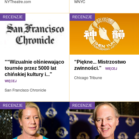
NYTheatre.com
WNYC
RECENZJE
RECENZJE
““Wizualnie olśniewająco
“Piękne... Mistrzostwo
tournée przez 5000 lat
zwinności.”
WIĘCEJ
chińskiej kultury i...”
Chicago Tribune
WIĘCEJ
San Francisco Chronicle
RECENZJE
RECENZJE