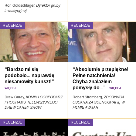
Ron Goldschlager,
Dyrektor grupy
inwestycyjnej
RECENZJE
RECENZJE
“Bardzo mi się
“Absolutnie przepiękne!
podobało... naprawdę
Pełne natchnienia!
niesamowity kunszt!”
Chyba znalazłem
pomysły do...”
WIĘCEJ
WIĘCEJ
Drew Carey,
KOMIK I GOSPODARZ
Robert Stromberg,
ZDOBYWCA
PROGRAMU TELEWIZYJNEGO
OSCARA ZA SCENOGRAFIĘ W
DREW CAREY SHOW
FILMIE AVATAR
RECENZJE
RECENZJE