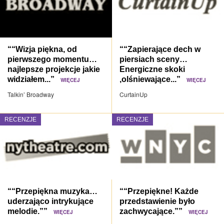
““Wizja piękna, od
““Zapierające dech w
pierwszego momentu…
piersiach sceny…
najlepsze projekcje jakie
Energiczne skoki
widziałem...”
,olśniewające...”
WIĘCEJ
WIĘCEJ
Talkin’ Broadway
CurtainUp
RECENZJE
RECENZJE
““Przepiękna muzyka…
““Przepiękne! Każde
uderzająco intrykujące
przedstawienie było
melodie.””
zachwycające.””
WIĘCEJ
WIĘCEJ