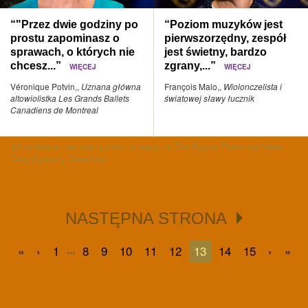
“"Przez dwie godziny po
“Poziom muzyków jest
prostu zapominasz o
pierwszorzędny, zespół
sprawach, o których nie
jest świetny, bardzo
chcesz...”
zgrany,...”
WIĘCEJ
WIĘCEJ
Véronique Potvin,,
Uznana główna
François Malo,,
Wiolonczelista i
altowiolistka Les Grands Ballets
światowej sławy łucznik
Canadiens de Montreal
All audience member quotes courtesy of The Epoch Times and New
Tang Dynasty Television.
NASTĘPNA STRONA
...
«
‹
1
8
9
10
11
12
13
14
15
›
»