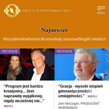
SHEN YUN PERFORMING ARTS
MENU
Najnowsze
Wszystkie
Wiadomości
Komunikaty prasowe
Blog
W mediach
RECENZJE
RECENZJE
“Program jest bardzo
“Gracja - wysoki stopień
kreatywny... Jest
gimnastyczności i
naprawdę wyjątkowy,
umiejętności.”
WIĘCEJ
nigdy wcześniej nie...”
John McColgan,
PRODUCENT
WIĘCEJ
RIVERDANCE