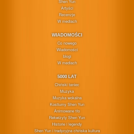
Shen Yun
Artyści
Recenzje
W mediach
WIADOMOŚCI
Co nowego
Wiadomości
blogi
W mediach
5000 LAT
Chiński taniec
Muzyka
Muzyka wokalna
Kostiumy Shen Yun
Animowane tło
Rekwizyty Shen Yun
Historie i legendy
Shen Yun i tradycyjna chińska kultura