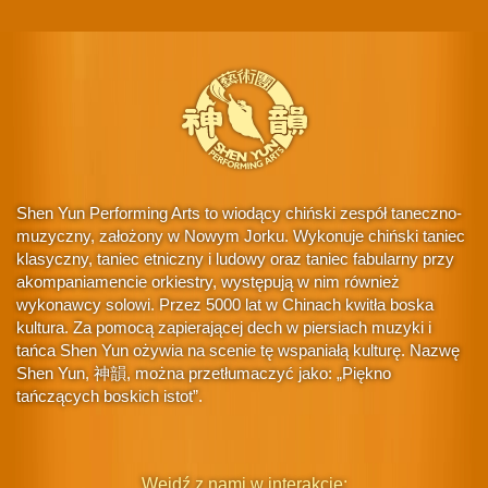
Shen Yun Performing Arts to wiodący chiński zespół taneczno-
muzyczny, założony w Nowym Jorku. Wykonuje chiński taniec
klasyczny, taniec etniczny i ludowy oraz taniec fabularny przy
akompaniamencie orkiestry, występują w nim również
wykonawcy solowi. Przez 5000 lat w Chinach kwitła boska
kultura. Za pomocą zapierającej dech w piersiach muzyki i
tańca Shen Yun ożywia na scenie tę wspaniałą kulturę. Nazwę
Shen Yun, 神韻, można przetłumaczyć jako: „Piękno
tańczących boskich istot”.
Wejdź z nami w interakcję: