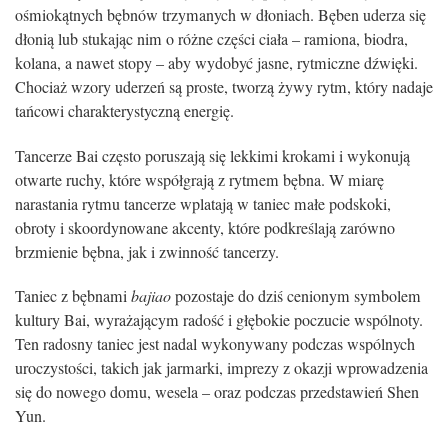
ośmiokątnych bębnów trzymanych w dłoniach. Bęben uderza się
dłonią lub stukając nim o różne części ciała – ramiona, biodra,
kolana, a nawet stopy – aby wydobyć jasne, rytmiczne dźwięki.
Chociaż wzory uderzeń są proste, tworzą żywy rytm, który nadaje
tańcowi charakterystyczną energię.
Tancerze Bai często poruszają się lekkimi krokami i wykonują
otwarte ruchy, które współgrają z rytmem bębna. W miarę
narastania rytmu tancerze wplatają w taniec małe podskoki,
obroty i skoordynowane akcenty, które podkreślają zarówno
brzmienie bębna, jak i zwinność tancerzy.
Taniec z bębnami
bajiao
pozostaje do dziś cenionym symbolem
kultury Bai, wyrażającym radość i głębokie poczucie wspólnoty.
Ten radosny taniec jest nadal wykonywany podczas wspólnych
uroczystości, takich jak jarmarki, imprezy z okazji wprowadzenia
się do nowego domu, wesela – oraz podczas przedstawień Shen
Yun.