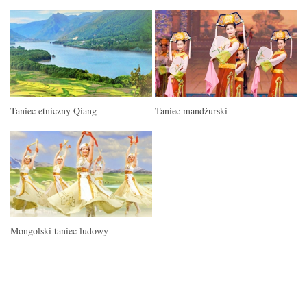
Taniec etniczny Qiang
Taniec mandżurski
Mongolski taniec ludowy