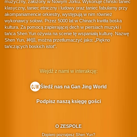
muzyczny, założony w Nowym Jorku. Wykonuje chiński taniec
klasyczny, taniec etniczny i ludowy oraz taniec fabularny przy
akompaniamencie orkiestry, występują w nim również
wykonawcy solowi. Przez 5000 lat w Chinach kwitła boska
kultura. Za pomocą zapierającej dech w piersiach muzyki i
tańca Shen Yun ożywia na scenie tę wspaniałą kulturę. Nazwę
Shen Yun, 神韻, można przetłumaczyć jako: „Piękno
tańczących boskich istot”.
Wejdź z nami w interakcję:
Śledź nas na Gan Jing World
Podpisz naszą księgę gości
O ZESPOLE
Dopiero poznajesz Shen Yun?