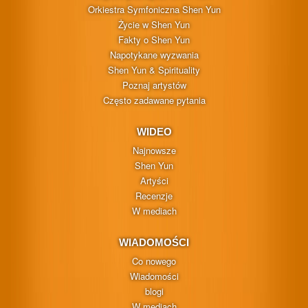
Orkiestra Symfoniczna Shen Yun
Życie w Shen Yun
Fakty o Shen Yun
Napotykane wyzwania
Shen Yun & Spirituality
Poznaj artystów
Często zadawane pytania
WIDEO
Najnowsze
Shen Yun
Artyści
Recenzje
W mediach
WIADOMOŚCI
Co nowego
Wiadomości
blogi
W mediach