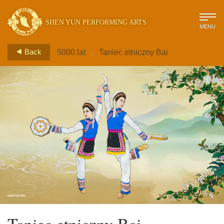
SHEN YUN PERFORMING ARTS
MENU
>
Back
5000 lat
Taniec etniczny Bai
Taniec etniczny Bai